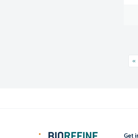
Pos
«
Get i