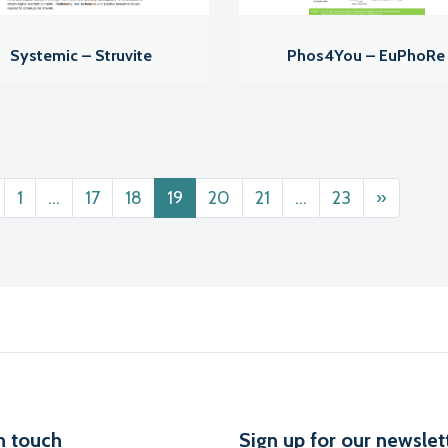
Systemic – Struvite
Phos4You – EuPhoRe
ts navigation
1
…
17
18
19
20
21
…
23
»
n touch
Sign up for our newslet